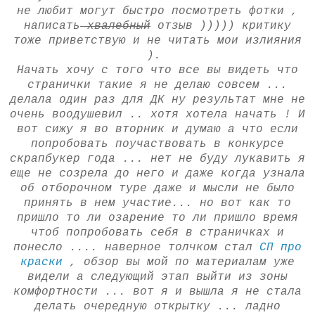
не любит могут быстро посмотреть фотки ,
написать
хвалебный
отзыв ))))) критику
тоже приветствую и не читать мои излияния
).
Начать хочу с того что все вы видеть что
странички такие я не делаю совсем ...
делала один раз для ДК ну результат мне не
очень воодушевил .. хотя хотела начать ! И
вот сижу я во вторник и думаю а что если
попробовать поучаствовать в конкурсе
скрапбукер года ... нет не буду лукавить я
еще не созрела до него и даже когда узнала
об отборочном туре даже и мысли не было
принять в нем участие... но вот как то
пришло то ли озарение то ли пришло время
чтоб попробовать себя в страничках и
понесло .... наверное толчком стал
СП про
краски
, обзор вы мой по материалам уже
видели а следующий этап выйти из зоны
комфортности ... вот я и вышла я не стала
делать очередную открытку ... ладно